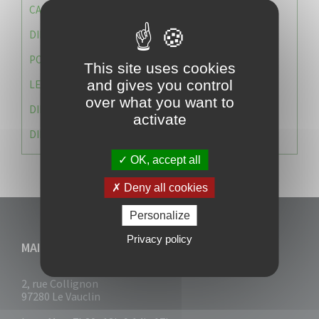
CAISSE DES ÉCOLES
DIRECTION DES SERVICES TECHNIQUES
POLICE MUNICIPALE
This site uses cookies
and gives you control
LE CABINET DU MAIRE
over what you want to
DIRECTION DES RESSOURCES ET MOYENS
activate
DIRECTION DU DEVELLOPPEMENT URBAIN DURABL
OK, accept all
Deny all cookies
Personalize
Privacy policy
MAIRIE DU VAUCLIN
2, rue Collignon
97280 Le Vauclin