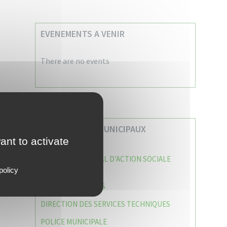
EVENEMENTS A VENIR
There are no events
VOS SERVICES MUNICIPAUX
ant to activate
CENTRE COMMUNAL D’ACTION SOCIALE
(C.C.A.S)
policy
CAISSE DES ÉCOLES
DIRECTION DES SERVICES TECHNIQUES
POLICE MUNICIPALE