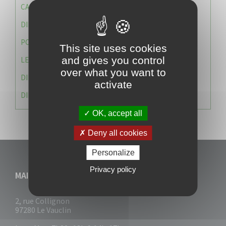
CAISSE DES ÉCOLES
DIRECTION DES SERVICES TECHNIQUES
POLICE MUNICIPALE
This site uses cookies
and gives you control
LE CABINET DU MAIRE
over what you want to
DIRECTION DES RESSOURCES ET MOYENS
activate
DIRECTION DU DEVELLOPPEMENT URBAIN DURABL
OK, accept all
Deny all cookies
Personalize
Privacy policy
MAIRIE DU VAUCLIN
2, rue Collignon
97280 Le Vauclin