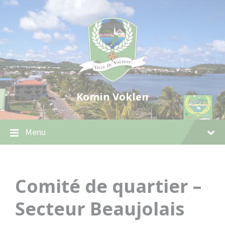
Skip
Skip
Skip
to
to
to
content
main
footer
navigation
Komin Voklen
Menu
Comité de quartier –
Secteur Beaujolais