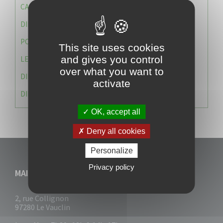
CAISSE DES ÉCOLES
DIRECTION DES SERVICES TECHNIQUES
POLICE MUNICIPALE
This site uses cookies
and gives you control
LE CABINET DU MAIRE
over what you want to
DIRECTION DES RESSOURCES ET MOYENS
activate
DIRECTION DU DEVELLOPPEMENT URBAIN DURABL
OK, accept all
Deny all cookies
Personalize
Privacy policy
MAIRIE DU VAUCLIN
2, rue Collignon
97280 Le Vauclin