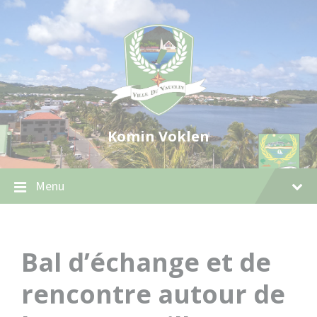
Skip
Skip
Skip
to
to
to
content
main
footer
navigation
Komin Voklen
Menu
Bal d’échange et de
rencontre autour de