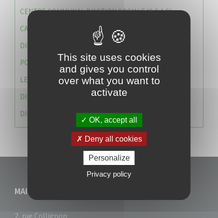
CENTRE COMMUNAL D’ACTION SOCIALE (C.C.A.S)
CAISSE DES ÉCOLES
DIRECTION DES SERVICES TECHNIQUES
This site uses cookies
POLICE MUNICIPALE
and gives you control
LE CABINET DU MAIRE
over what you want to
activate
DIRECTION DES RESSOURCES ET MOYENS
DIRECTION DU DEVELLOPPEMENT URBAIN DURABL
OK, accept all
Deny all cookies
Personalize
Privacy policy
MAIRIE DU VAUCLIN
2, rue Collignon