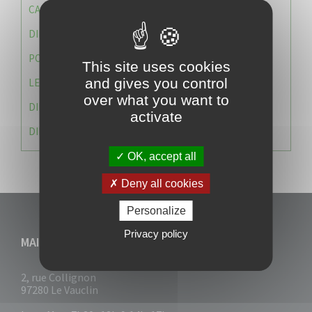
CAISSE DES ÉCOLES
DIRECTION DES SERVICES TECHNIQUES
POLICE MUNICIPALE
This site uses cookies
and gives you control
LE CABINET DU MAIRE
over what you want to
DIRECTION DES RESSOURCES ET MOYENS
activate
DIRECTION DU DEVELLOPPEMENT URBAIN DURABL
OK, accept all
Deny all cookies
Personalize
Privacy policy
MAIRIE DU VAUCLIN
2, rue Collignon
97280 Le Vauclin