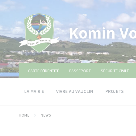
Skip
Skip
Skip
to
to
to
content
main
footer
navigation
Komin Vo
CARTE D’IDENTITÉ
PASSEPORT
SÉCURITÉ CIVILE
LA MAIRIE
VIVRE AU VAUCLIN
PROJETS
HOME
NEWS