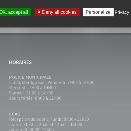
UALITÉS
,
EMPLOI
,
SÉCURITÉ
OK, accept all
Deny all cookies
Personalize
Privacy 
HORAIRES
POLICE MUNICIPALE
Lundi, Mardi, Jeudi, Vendredi : 7H00 à 19H00
Mercredi : 7H00 à 14H00
Samedi : 8H00 à 14H00
Jours fériés : 8h00 à 12H00
CCAS
Réception du public : lundi : 8h30 - 12h30
mardi : 8h30 - 12h30 et 14h30 - 16h30
mercredi : 8h30- 13h00