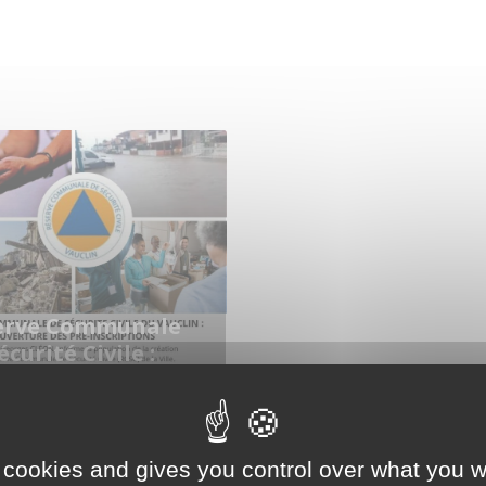
erve Communale
écurité Civile :
-recrutement des
ntaires le 30
embre 2022
 cookies and gives you control over what you w
obre 2022