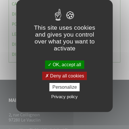
CAISSE DES ÉCOLES
DIRECTION DES SERVICES TECHNIQUES
POLICE MUNICIPALE
This site uses cookies
and gives you control
LE CABINET DU MAIRE
over what you want to
DIRECTION DES RESSOURCES ET MOYENS
activate
DIRECTION DU DEVELLOPPEMENT URBAIN DURABL
OK, accept all
Deny all cookies
Personalize
Privacy policy
MAIRIE DU VAUCLIN
2, rue Collignon
97280 Le Vauclin