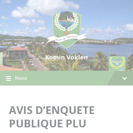
Skip
Skip
Skip
to
to
to
content
main
footer
navigation
Komin Voklen
Menu
AVIS D’ENQUETE
PUBLIQUE PLU