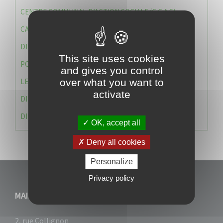
CENTRE COMMUNAL D’ACTION SOCIALE (C.C.A.S)
CAISSE DES ÉCOLES
DIRECTION DES SERVICES TECHNIQUES
This site uses cookies
POLICE MUNICIPALE
and gives you control
LE CABINET DU MAIRE
over what you want to
activate
DIRECTION DES RESSOURCES ET MOYENS
DIRECTION DU DEVELLOPPEMENT URBAIN DURABL
OK, accept all
Deny all cookies
Personalize
Privacy policy
MAIRIE DU VAUCLIN
2, rue Collignon