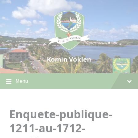
Skip
Skip
Skip
to
to
to
content
main
footer
navigation
Komin Voklen
Menu
Enquete-publique-
1211-au-1712-