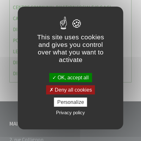
CENTRE COMMUNAL D’ACTION SOCIALE (C.C.A.S)
CAISSE DES ÉCOLES
DIRECTION DES SERVICES TECHNIQUES
This site uses cookies
POLICE MUNICIPALE
and gives you control
LE CABINET DU MAIRE
over what you want to
activate
DIRECTION DES RESSOURCES ET MOYENS
DIRECTION DU DEVELLOPPEMENT URBAIN DURABL
OK, accept all
Deny all cookies
Personalize
Privacy policy
MAIRIE DU VAUCLIN
2, rue Collignon