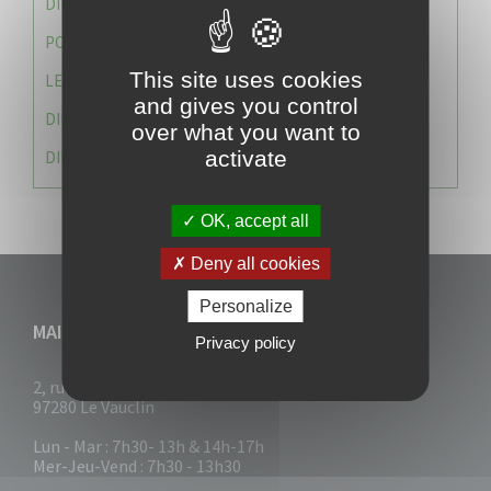
DIRECTION DES SERVICES TECHNIQUES
POLICE MUNICIPALE
This site uses cookies
LE CABINET DU MAIRE
and gives you control
DIRECTION DES RESSOURCES ET MOYENS
over what you want to
activate
DIRECTION DU DEVELLOPPEMENT URBAIN DURABL
OK, accept all
Deny all cookies
Personalize
MAIRIE DU VAUCLIN
Privacy policy
2, rue Collignon
97280 Le Vauclin
Lun - Mar : 7h30- 13h & 14h-17h
Mer-Jeu-Vend : 7h30 - 13h30