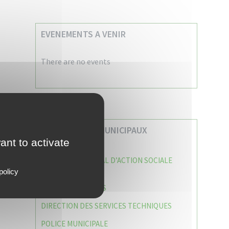
EVENEMENTS A VENIR
There are no events
VOS SERVICES MUNICIPAUX
ant to activate
CENTRE COMMUNAL D’ACTION SOCIALE
(C.C.A.S)
policy
CAISSE DES ÉCOLES
DIRECTION DES SERVICES TECHNIQUES
POLICE MUNICIPALE