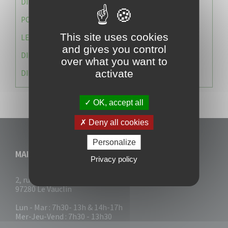
DIRECTION DES SERVICES TECHNIQUES
POLICE MUNICIPALE
This site uses cookies
LE CABINET DU MAIRE
and gives you control
DIRECTION DES RESSOURCES ET MOYENS
over what you want to
activate
DIRECTION DU DEVELLOPPEMENT URBAIN DURABL
OK, accept all
Deny all cookies
Personalize
MAIRIE DU VAUCLIN
Privacy policy
2, rue Collignon
97280 Le Vauclin
Lun - Mar : 7h30- 13h & 14h-17h
Mer-Jeu-Vend : 7h30 - 13h30