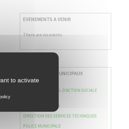
EVENEMENTS A VENIR
There are no events
VOS SERVICES MUNICIPAUX
ant to activate
CENTRE COMMUNAL D’ACTION SOCIALE
(C.C.A.S)
policy
CAISSE DES ÉCOLES
DIRECTION DES SERVICES TECHNIQUES
POLICE MUNICIPALE