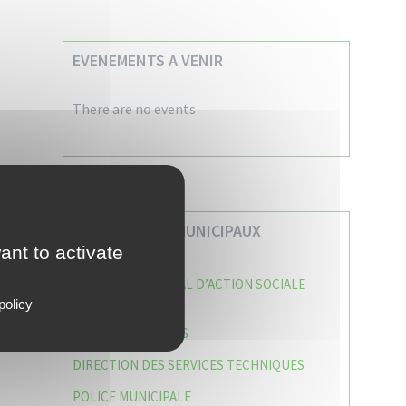
EVENEMENTS A VENIR
There are no events
VOS SERVICES MUNICIPAUX
ant to activate
CENTRE COMMUNAL D’ACTION SOCIALE
(C.C.A.S)
policy
CAISSE DES ÉCOLES
DIRECTION DES SERVICES TECHNIQUES
POLICE MUNICIPALE