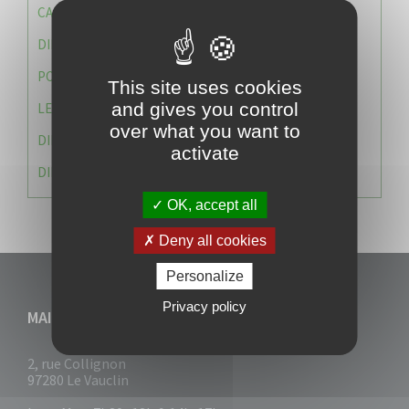
CAISSE DES ÉCOLES
DIRECTION DES SERVICES TECHNIQUES
POLICE MUNICIPALE
This site uses cookies
and gives you control
LE CABINET DU MAIRE
over what you want to
DIRECTION DES RESSOURCES ET MOYENS
activate
DIRECTION DU DEVELLOPPEMENT URBAIN DURABL
OK, accept all
Deny all cookies
Personalize
Privacy policy
MAIRIE DU VAUCLIN
2, rue Collignon
97280 Le Vauclin