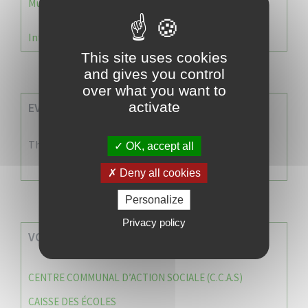
Municipale 2026 : Transfert du Bureau de Vote n°2
Information Élections – Carte Électorale
This site uses cookies
and gives you control
over what you want to
activate
EVENEMENTS A VENIR
There are no events
OK, accept all
Deny all cookies
Personalize
Privacy policy
VOS SERVICES MUNICIPAUX
CENTRE COMMUNAL D’ACTION SOCIALE (C.C.A.S)
CAISSE DES ÉCOLES