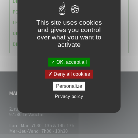
DIRECTION DES SERVICES TECHNIQUES
POLICE MUNICIPALE
This site uses cookies
LE CABINET DU MAIRE
and gives you control
DIRECTION DES RESSOURCES ET MOYENS
over what you want to
activate
DIRECTION DU DEVELLOPPEMENT URBAIN DURABL
OK, accept all
Deny all cookies
Personalize
MAIRIE DU VAUCLIN
Privacy policy
2, rue Collignon
97280 Le Vauclin
Lun - Mar : 7h30- 13h & 14h-17h
Mer-Jeu-Vend : 7h30 - 13h30