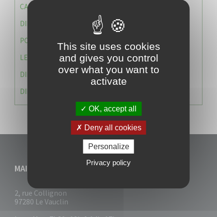
CAISSE DES ÉCOLES
DIRECTION DES SERVICES TECHNIQUES
POLICE MUNICIPALE
This site uses cookies
and gives you control
LE CABINET DU MAIRE
over what you want to
DIRECTION DES RESSOURCES ET MOYENS
activate
DIRECTION DU DEVELLOPPEMENT URBAIN DURABL
OK, accept all
Deny all cookies
Personalize
Privacy policy
MAIRIE DU VAUCLIN
2, rue Collignon
97280 Le Vauclin