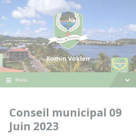
Skip
Skip
Skip
to
to
to
content
main
footer
navigation
Komin Voklen
Menu
Conseil municipal 09
Juin 2023