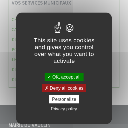
VOS SERVICES MUNICIPAUX
CENTRE COMMUNAL D’ACTION SOCIALE (C.C.A.S)
CAISSE DES ÉCOLES
This site uses cookies
DIRECTION DES SERVICES TECHNIQUES
and gives you control
POLICE MUNICIPALE
over what you want to
LE CABINET DU MAIRE
activate
DIRECTION DES RESSOURCES ET MOYENS
OK, accept all
DIRECTION DU DEVELLOPPEMENT URBAIN DURABL
Deny all cookies
Personalize
Privacy policy
MAIRIE DU VAUCLIN