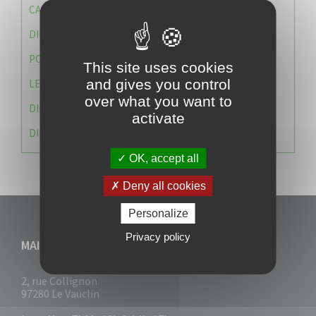
CAISSE DES ÉCOLES
DIRECTION DES SERVICES TECHNIQUES
POLICE MUNICIPALE
This site uses cookies
and gives you control
LE CABINET DU MAIRE
over what you want to
DIRECTION DES RESSOURCES ET MOYENS
activate
DIRECTION DU DEVELLOPPEMENT URBAIN DURABL
OK, accept all
Deny all cookies
Personalize
Privacy policy
MAIRIE DU VAUCLIN
2, rue Collignon
97280 Le Vauclin