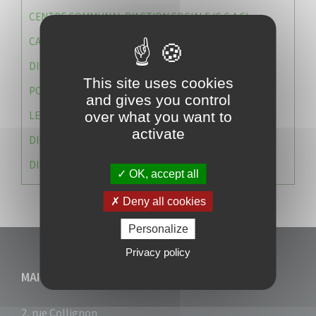
CENTRE COMMUNAL D’ACTION SOCIALE (C.C.A.S)
CAISSE DES ÉCOLES
DIRECTION DES SERVICES TECHNIQUES
This site uses cookies
POLICE MUNICIPALE
and gives you control
LE CABINET DU MAIRE
over what you want to
activate
DIRECTION DES RESSOURCES ET MOYENS
DIRECTION DU DEVELLOPPEMENT URBAIN DURABL
OK, accept all
Deny all cookies
Personalize
Privacy policy
MAIRIE DU VAUCLIN
2, rue Collignon