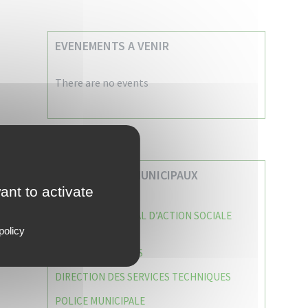
EVENEMENTS A VENIR
There are no events
VOS SERVICES MUNICIPAUX
ant to activate
CENTRE COMMUNAL D’ACTION SOCIALE
(C.C.A.S)
policy
CAISSE DES ÉCOLES
DIRECTION DES SERVICES TECHNIQUES
POLICE MUNICIPALE