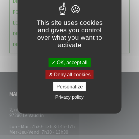
DIRECTION DES SERVICES TECHNIQUES
POLICE MUNICIPALE
This site uses cookies
LE CABINET DU MAIRE
and gives you control
DIRECTION DES RESSOURCES ET MOYENS
over what you want to
activate
DIRECTION DU DEVELLOPPEMENT URBAIN DURABL
OK, accept all
Deny all cookies
Personalize
MAIRIE DU VAUCLIN
Privacy policy
2, rue Collignon
97280 Le Vauclin
Lun - Mar : 7h30- 13h & 14h-17h
Mer-Jeu-Vend : 7h30 - 13h30