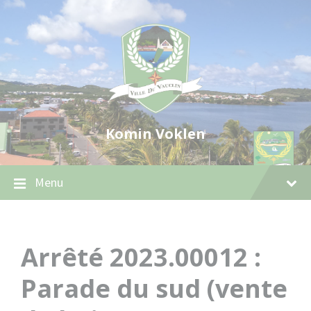
Skip
Skip
Skip
to
to
to
content
main
footer
navigation
Komin Voklen
Menu
Arrêté 2023.00012 :
Parade du sud (vente