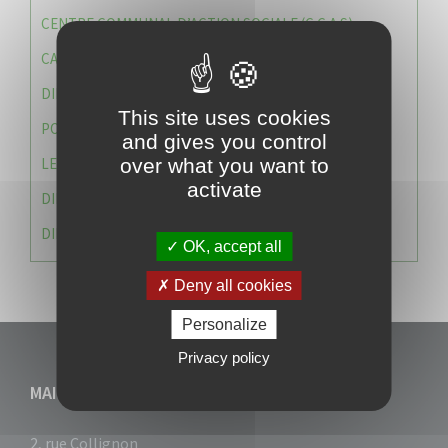
CENTRE COMMUNAL D’ACTION SOCIALE (C.C.A.S)
CAISSE DES ÉCOLES
DIRECTION DES SERVICES TECHNIQUES
This site uses cookies
POLICE MUNICIPALE
and gives you control
LE CABINET DU MAIRE
over what you want to
activate
DIRECTION DES RESSOURCES ET MOYENS
DIRECTION DU DEVELLOPPEMENT URBAIN DURABL
OK, accept all
Deny all cookies
Personalize
Privacy policy
MAIRIE DU VAUCLIN
2, rue Collignon