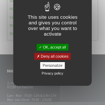
DIRECTION DES SERVICES TECHNIQUES
POLICE MUNICIPALE
This site uses cookies
LE CABINET DU MAIRE
and gives you control
DIRECTION DES RESSOURCES ET MOYENS
over what you want to
activate
DIRECTION DU DEVELLOPPEMENT URBAIN DURABL
OK, accept all
Deny all cookies
Personalize
MAIRIE DU VAUCLIN
Privacy policy
2, rue Collignon
97280 Le Vauclin
Lun - Mar : 7h30- 13h & 14h-17h
Mer-Jeu-Vend : 7h30 - 13h30