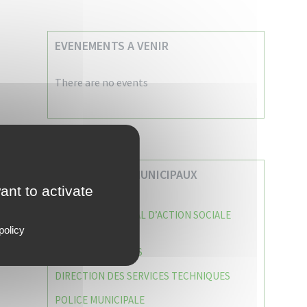
EVENEMENTS A VENIR
There are no events
VOS SERVICES MUNICIPAUX
ant to activate
CENTRE COMMUNAL D’ACTION SOCIALE
(C.C.A.S)
policy
CAISSE DES ÉCOLES
DIRECTION DES SERVICES TECHNIQUES
POLICE MUNICIPALE