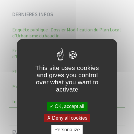
DERNIERES INFOS
Enquête publique : Dossier Modification du Plan Local
d’Urbanisme du Vauclin
Enquête publique : 1 ère modification du Plan Local
d’Urbanisme (PLU) de la commune du Vauclin.
This site uses cookies
Election 2026 : Commission de contrôle
and gives you control
over what you want to
Municipale 2026 : Transfert du Bureau de Vote n°2
activate
Information Élections – Carte Électorale
OK, accept all
Deny all cookies
Personalize
EVENEMENTS A VENIR