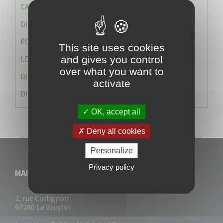
CAISSE DES ÉCOLES
DIRECTION DES SERVICES TECHNIQUES
POLICE MUNICIPALE
This site uses cookies
and gives you control
LE CABINET DU MAIRE
over what you want to
DIRECTION DES RESSOURCES ET MOYENS
activate
DIRECTION DU DEVELLOPPEMENT URBAIN DURABL
OK, accept all
Deny all cookies
Personalize
Privacy policy
MAIRIE DU VAUCLIN
2, rue Collignon
97280 Le Vauclin