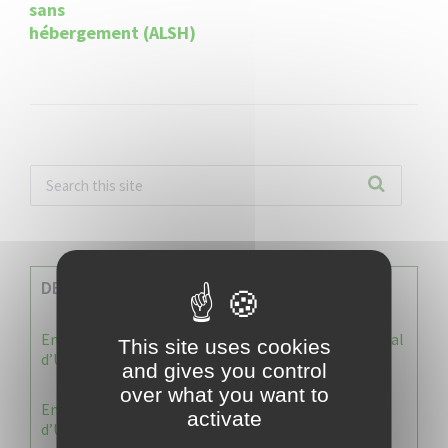
sans
hébergement (ALSH)
DERNIERES INFOS
Enquête publique : Dossier Modification du Plan Local
This site uses cookies
d’Urbanisme du Vauclin
and gives you control
over what you want to
Enquête publique : 1 ère modification du Plan Local
activate
d’Urbanisme (PLU) de la commune du Vauclin.