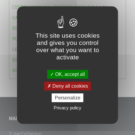
CENTRE COMMUNAL D’ACTION SOCIALE (C.C.A.S)
CAISSE DES ÉCOLES
DIRECTION DES SERVICES TECHNIQUES
This site uses cookies
POLICE MUNICIPALE
and gives you control
LE CABINET DU MAIRE
over what you want to
activate
DIRECTION DES RESSOURCES ET MOYENS
DIRECTION DU DEVELLOPPEMENT URBAIN DURABL
OK, accept all
Deny all cookies
Personalize
Privacy policy
MAIRIE DU VAUCLIN
2, rue Collignon