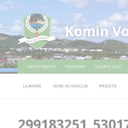
Skip
Skip
Skip
to
to
to
content
main
footer
navigation
Komin Vo
CARTE D’IDENTITÉ
PASSEPORT
SÉCURITÉ CIVILE
LA MAIRIE
VIVRE AU VAUCLIN
PROJETS
299183251_5301