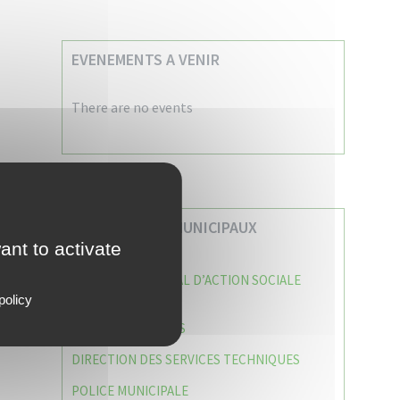
EVENEMENTS A VENIR
There are no events
VOS SERVICES MUNICIPAUX
ant to activate
CENTRE COMMUNAL D’ACTION SOCIALE
(C.C.A.S)
policy
CAISSE DES ÉCOLES
DIRECTION DES SERVICES TECHNIQUES
POLICE MUNICIPALE