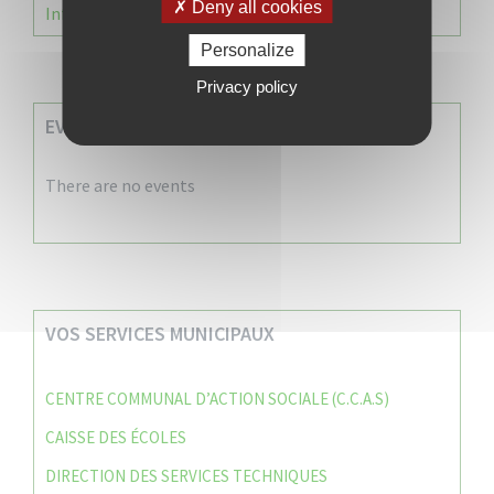
Deny all cookies
Information Élections – Carte Électorale
Personalize
Privacy policy
EVENEMENTS A VENIR
There are no events
VOS SERVICES MUNICIPAUX
CENTRE COMMUNAL D’ACTION SOCIALE (C.C.A.S)
CAISSE DES ÉCOLES
DIRECTION DES SERVICES TECHNIQUES