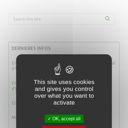
DERNIERES INFOS
Enquête publique : Dossier Modification du Plan Local
d’Urbanisme du Vauclin
This site uses cookies
Enquête publique : 1 ère modification du Plan Local
and gives you control
d’Urbanisme (PLU) de la commune du Vauclin.
over what you want to
activate
Election 2026 : Commission de contrôle
Municipale 2026 : Transfert du Bureau de Vote n°2
OK, accept all