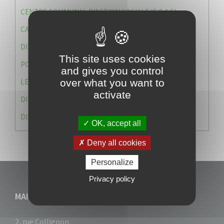
CENTRE COMMUNAL D’ACTION SOCIALE (C.C.A.S)
CAISSE DES ÉCOLES
DIRECTION DES SERVICES TECHNIQUES
This site uses cookies
POLICE MUNICIPALE
and gives you control
LE CABINET DU MAIRE
over what you want to
activate
DIRECTION DES RESSOURCES ET MOYENS
DIRECTION DU DEVELLOPPEMENT URBAIN DURABL
OK, accept all
Deny all cookies
Personalize
Privacy policy
MAIRIE DU VAUCLIN
2, rue Collignon