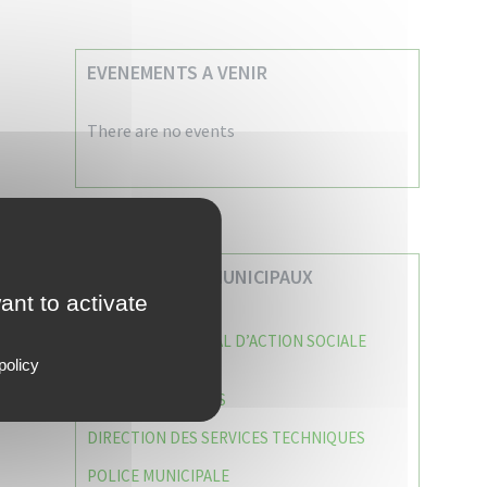
EVENEMENTS A VENIR
There are no events
VOS SERVICES MUNICIPAUX
ant to activate
CENTRE COMMUNAL D’ACTION SOCIALE
(C.C.A.S)
policy
CAISSE DES ÉCOLES
DIRECTION DES SERVICES TECHNIQUES
POLICE MUNICIPALE