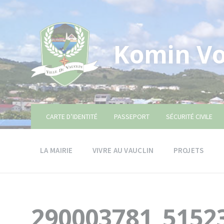
Skip
Skip
Skip
to
to
to
content
main
footer
navigation
Komin Vo
CARTE D’IDENTITÉ
PASSEPORT
SÉCURITÉ CIVILE
LA MAIRIE
VIVRE AU VAUCLIN
PROJETS
290003781_5152