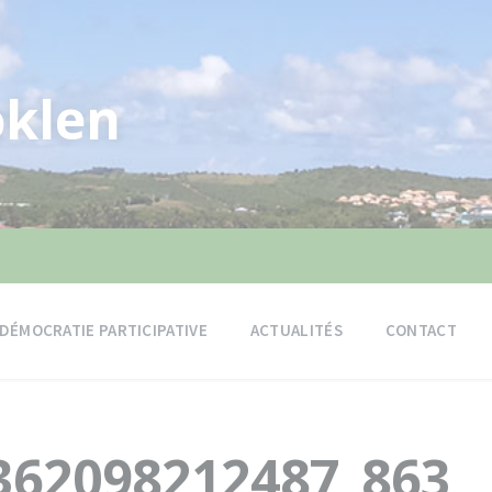
klen
DÉMOCRATIE PARTICIPATIVE
ACTUALITÉS
CONTACT
362098212487_863