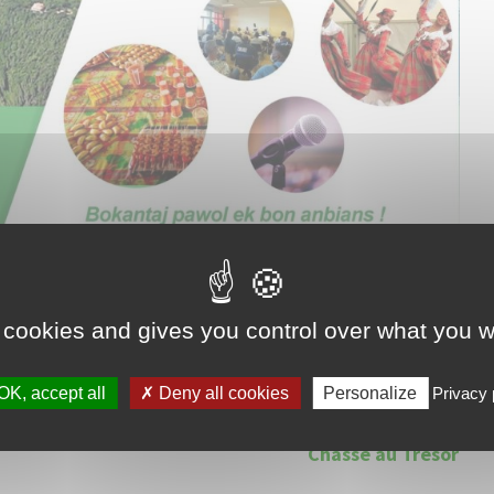
e rencontre ! Rendez-vous le 28 Mai 2022 à Bonneuil Sur
ire part des projets de développement de la Ville et partager
 cookies and gives you control over what you w
OK, accept all
Deny all cookies
Personalize
Privacy 
Next
Chasse au Trésor