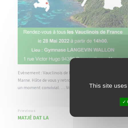
Evènement : Vauclinois de Métropole, nous venons à votr
Marne. Hâte de vous y retrouver nombreux afin de vous fa
This site uses
un moment convivial. … Voir plus
Previous
MATJÉ DAT LA