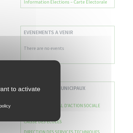
Information Élections – Carte Électorale
EVENEMENTS A VENIR
There are no events
VOS SERVICES MUNICIPAUX
ant to activate
CENTRE COMMUNAL D’ACTION SOCIALE
policy
(C.C.A.S)
CAISSE DES ÉCOLES
DIRECTION DES SERVICES TECHNIQUES