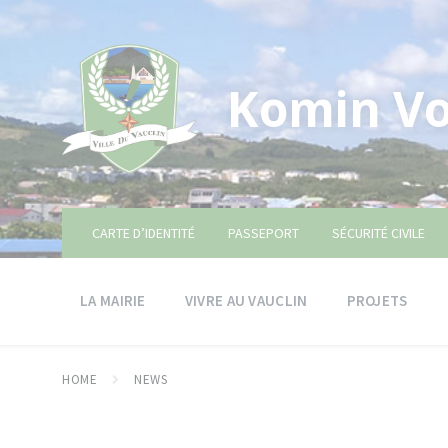
Skip
Skip
Skip
to
to
to
content
main
footer
navigation
Komin Vo
CARTE D’IDENTITÉ
PASSEPORT
SÉCURITÉ CIVILE
LA MAIRIE
VIVRE AU VAUCLIN
PROJETS
HOME
NEWS