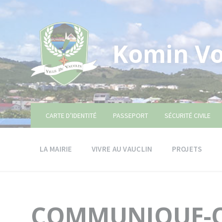
Skip
Skip
Skip
to
to
to
content
main
footer
navigation
Komin Vo
CARTE D’IDENTITÉ
PASSEPORT
SÉCURITÉ CIVILE
LA MAIRIE
VIVRE AU VAUCLIN
PROJETS
COMMUNIQUE-Op