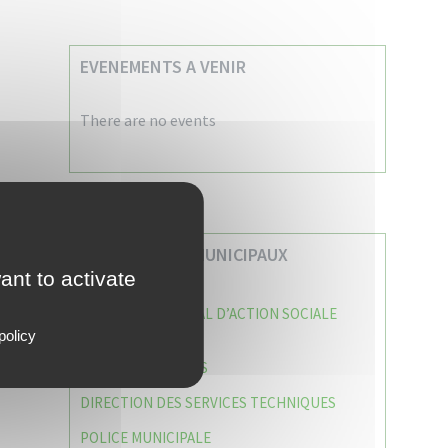
EVENEMENTS A VENIR
There are no events
VOS SERVICES MUNICIPAUX
ant to activate
CENTRE COMMUNAL D’ACTION SOCIALE
(C.C.A.S)
policy
CAISSE DES ÉCOLES
DIRECTION DES SERVICES TECHNIQUES
POLICE MUNICIPALE