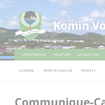
Skip
Skip
Skip
to
to
to
content
main
footer
navigation
Komin Vo
CARTE D’IDENTITÉ
PASSEPORT
SÉCURITÉ CIVILE
LA MAIRIE
VIVRE AU VAUCLIN
PROJETS
Communique-Ca