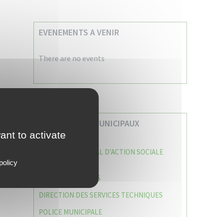
EVENEMENTS A VENIR
There are no events
VOS SERVICES MUNICIPAUX
ant to activate
CENTRE COMMUNAL D’ACTION SOCIALE
(C.C.A.S)
policy
CAISSE DES ÉCOLES
DIRECTION DES SERVICES TECHNIQUES
POLICE MUNICIPALE