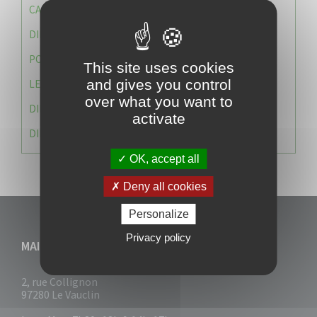
CAISSE DES ÉCOLES
DIRECTION DES SERVICES TECHNIQUES
POLICE MUNICIPALE
This site uses cookies
and gives you control
LE CABINET DU MAIRE
over what you want to
DIRECTION DES RESSOURCES ET MOYENS
activate
DIRECTION DU DEVELLOPPEMENT URBAIN DURABL
OK, accept all
Deny all cookies
Personalize
Privacy policy
MAIRIE DU VAUCLIN
2, rue Collignon
97280 Le Vauclin