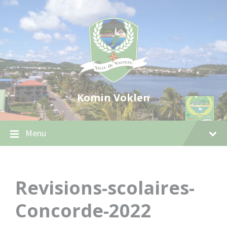
Skip
Skip
Skip
to
to
to
content
main
footer
navigation
Komin Voklen
Menu
Revisions-scolaires-
Concorde-2022