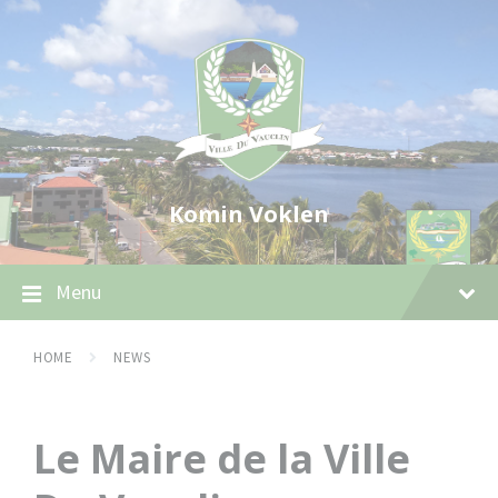
Skip
Skip
Skip
to
to
to
content
main
footer
navigation
Komin Voklen
Menu
HOME
NEWS
Le Maire de la Ville