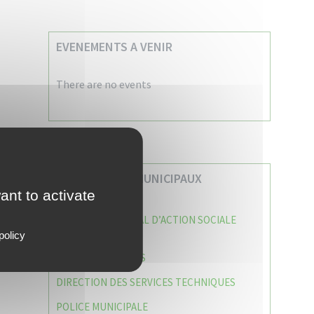
EVENEMENTS A VENIR
There are no events
VOS SERVICES MUNICIPAUX
ant to activate
CENTRE COMMUNAL D’ACTION SOCIALE
(C.C.A.S)
policy
CAISSE DES ÉCOLES
DIRECTION DES SERVICES TECHNIQUES
POLICE MUNICIPALE