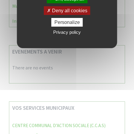
Municipale 2026 : Transfert du Bureau de Vote n°2
Deny all cookies
Information Élections – Carte Électorale
Personalize
Privacy policy
EVENEMENTS A VENIR
There are no events
VOS SERVICES MUNICIPAUX
CENTRE COMMUNAL D’ACTION SOCIALE (C.C.A.S)