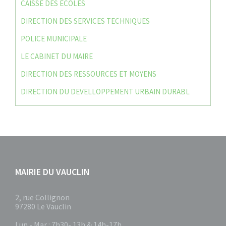
CAISSE DES ÉCOLES
DIRECTION DES SERVICES TECHNIQUES
POLICE MUNICIPALE
LE CABINET DU MAIRE
DIRECTION DES RESSOURCES ET MOYENS
DIRECTION DU DEVELLOPPEMENT URBAIN DURABL
MAIRIE DU VAUCLIN
2, rue Collignon
97280 Le Vauclin
Lun - Mar : 7h30- 13h & 14h-17h