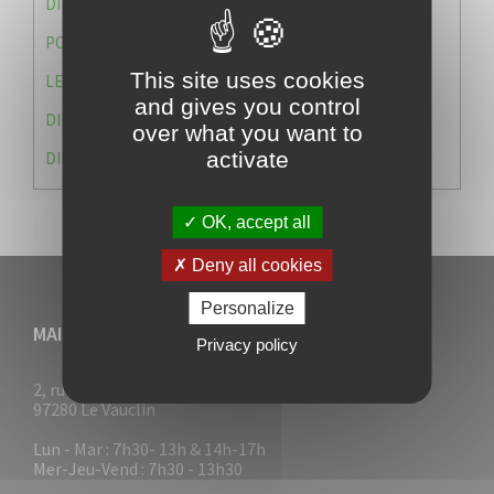
DIRECTION DES SERVICES TECHNIQUES
POLICE MUNICIPALE
This site uses cookies
LE CABINET DU MAIRE
and gives you control
DIRECTION DES RESSOURCES ET MOYENS
over what you want to
activate
DIRECTION DU DEVELLOPPEMENT URBAIN DURABL
OK, accept all
Deny all cookies
Personalize
MAIRIE DU VAUCLIN
Privacy policy
2, rue Collignon
97280 Le Vauclin
Lun - Mar : 7h30- 13h & 14h-17h
Mer-Jeu-Vend : 7h30 - 13h30