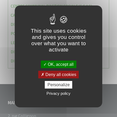
CENTRE COMMUNAL D’ACTION SOCIALE (C.C.A.S)
CAISSE DES ÉCOLES
DIRECTION DES SERVICES TECHNIQUES
This site uses cookies
POLICE MUNICIPALE
and gives you control
LE CABINET DU MAIRE
over what you want to
activate
DIRECTION DES RESSOURCES ET MOYENS
DIRECTION DU DEVELLOPPEMENT URBAIN DURABL
OK, accept all
Deny all cookies
Personalize
Privacy policy
MAIRIE DU VAUCLIN
2, rue Collignon