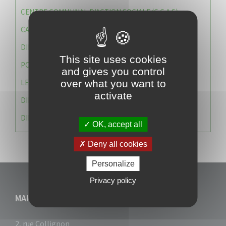
CENTRE COMMUNAL D’ACTION SOCIALE (C.C.A.S)
CAISSE DES ÉCOLES
DIRECTION DES SERVICES TECHNIQUES
This site uses cookies
POLICE MUNICIPALE
and gives you control
LE CABINET DU MAIRE
over what you want to
activate
DIRECTION DES RESSOURCES ET MOYENS
DIRECTION DU DEVELLOPPEMENT URBAIN DURABL
OK, accept all
Deny all cookies
Personalize
Privacy policy
MAIRIE DU VAUCLIN
2, rue Collignon