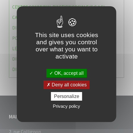
CENTRE COMMUNAL D’ACTION SOCIALE (C.C.A.S)
CAISSE DES ÉCOLES
DIRECTION DES SERVICES TECHNIQUES
This site uses cookies
POLICE MUNICIPALE
and gives you control
LE CABINET DU MAIRE
over what you want to
activate
DIRECTION DES RESSOURCES ET MOYENS
DIRECTION DU DEVELLOPPEMENT URBAIN DURABL
OK, accept all
Deny all cookies
Personalize
Privacy policy
MAIRIE DU VAUCLIN
2, rue Collignon