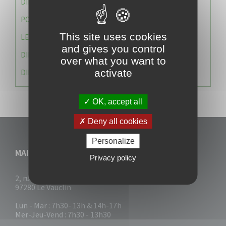
DIRECTION DES SERVICES TECHNIQUES
POLICE MUNICIPALE
This site uses cookies
LE CABINET DU MAIRE
and gives you control
DIRECTION DES RESSOURCES ET MOYENS
over what you want to
activate
DIRECTION DU DEVELLOPPEMENT URBAIN DURABL
OK, accept all
Deny all cookies
Personalize
MAIRIE DU VAUCLIN
Privacy policy
2, rue Collignon
97280 Le Vauclin
Lun - Mar : 7h30- 13h & 14h-17h
Mer-Jeu-Vend : 7h30 - 13h30