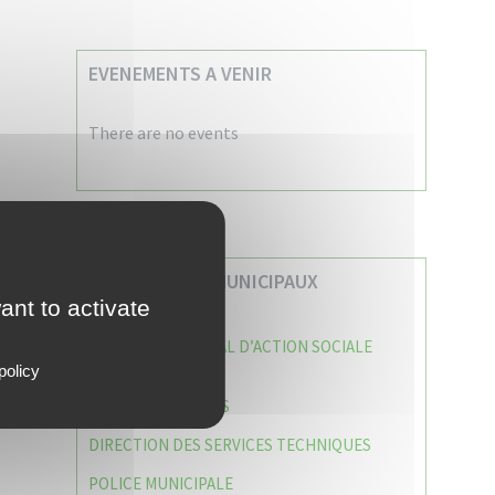
EVENEMENTS A VENIR
There are no events
VOS SERVICES MUNICIPAUX
ant to activate
CENTRE COMMUNAL D’ACTION SOCIALE
(C.C.A.S)
policy
CAISSE DES ÉCOLES
DIRECTION DES SERVICES TECHNIQUES
POLICE MUNICIPALE