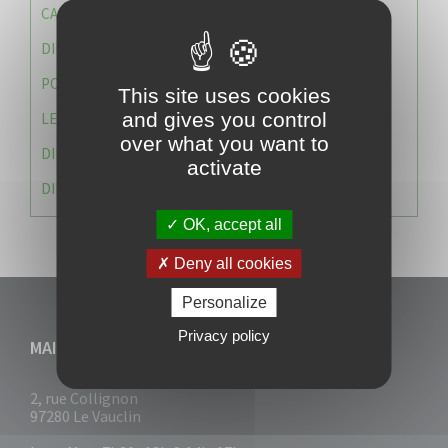
CAISSE DES ÉCOLES
DIRECTION DES SERVICES TECHNIQUES
POLICE MUNICIPALE
This site uses cookies
and gives you control
LE CABINET DU MAIRE
over what you want to
DIRECTION DES RESSOURCES ET MOYENS
activate
DIRECTION DU DEVELLOPPEMENT URBAIN DURABL
OK, accept all
Deny all cookies
Personalize
Privacy policy
MAIRIE DU VAUCLIN
2, rue Collignon
97280 Le Vauclin