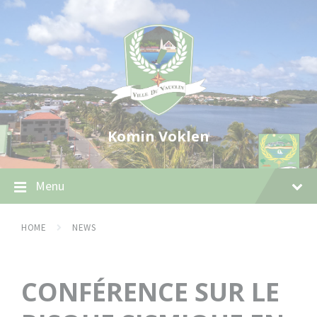
Skip
Skip
Skip
to
to
to
content
main
footer
navigation
Komin Voklen
Menu
HOME
NEWS
CONFÉRENCE SUR LE