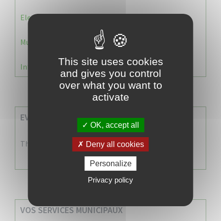
Election 2026 : Commission de contrôle
Municipale 2026 : Transfert du Bureau de Vote n°2
This site uses cookies
Information Élections – Carte Électorale
and gives you control
over what you want to
activate
EVENEMENTS A VENIR
OK, accept all
There are no events
Deny all cookies
Personalize
Privacy policy
VOS SERVICES MUNICIPAUX